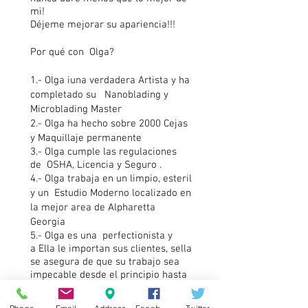
mi
!
Déjeme
mejorar su apariencia!!!
Por
qué
con Olga?
1.- Olga iuna verdadera Artista y ha
completado su Nanoblading y
Microblading Master
2.- Olga ha hecho sobre 2000 Cejas
y Maquillaje permanente
3.- Olga cumple las regulaciones
de
OSHA, Licencia y Seguro .
4.- Olga trabaja en un limpio, esteril
y un Estudio Moderno localizado en
la mejor area de Alpharetta
Georgia
5.- Olga es una perfectionista y
a
Ella
le importan sus clientes, sella
se asegura de que su trabajo sea
impecable desde el principio hasta
el final
6.- Olga
tiene un ojo especial por la