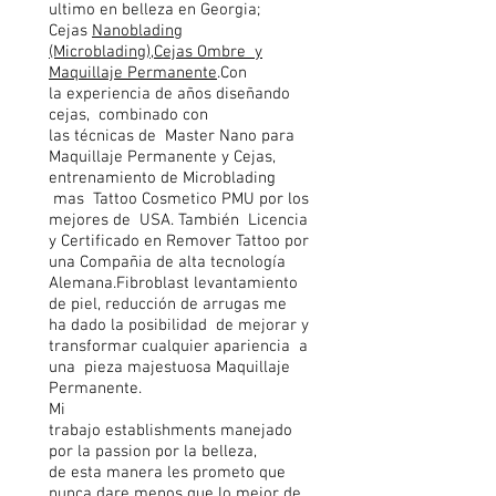
ultimo en belleza en Georgia;
Cejas
Nanoblading
(Microblading),Cejas Ombre y
Maquillaje Permanente
.Con
la
experiencia
de años diseñando
cejas, combinado con
las
técnicas
de Master Nano para
Maquillaje Permanente y Cejas,
entrenamiento de Microblading
mas Tattoo Cosmetico PMU por los
mejores de USA.
También
Licencia
y Certificado en Remover Tattoo por
una Compañia de alta
tecnología
Alemana.
Fibroblast levantamiento
de piel,
reducción
de arrugas me
ha
dado la posibilidad
de mejorar y
transformar cualquier
apariencia
a
una pieza majestuosa Maquillaje
Permanente.
Mi
trabajo
establishments
manejado
por la
passion
por la belleza,
de
esta manera les prometo que
nunca dare menos que lo mejor de